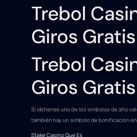
Trebol Casi
Giros Grati
Trebol Casi
Giros Grati
Si obtienes uno de los símbolos de alto valo
también hay un símbolo de bonificación en
Stake Casino Que Es