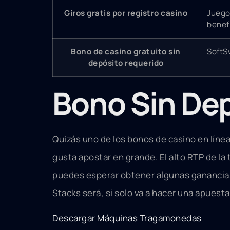
Giros gratis por registro casino
Juego
benefi
Bono de casino gratuito sin
SoftS
depósito requerido
Bono Sin De
Quizás uno de los bonos de casino en línea 
gusta apostar en grande. El alto RTP de la
puedes esperar obtener algunas ganancias
Stacks será, si solo va a hacer una apuesta
Descargar Máquinas Tragamonedas