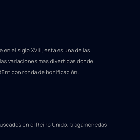
n el siglo XVIII, esta es una de las
las variaciones mas divertidas donde
Ent con ronda de bonificación.
buscados en el Reino Unido, tragamonedas