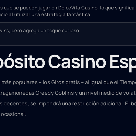
s que se pueden jugar en DolceVita Casino, lo que significa
cio al utilizar una estrategia fantástica.
wiss, pero agrega un toque curioso.
pósito Casino Es
más populares – los Giros gratis – al igual que el Tiempo
 tragamonedas Greedy Goblins y un nivel medio de volat
 decentes, se impondrá una restricción adicional. El 
 ocasional.