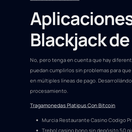
Aplicaciones
Blackjack de
No, pero tenga en cuenta que hay diferent
puedan cumplirlos sin problemas para qu
en múltiples líneas de pago. Desarrollánd
procesamiento.
Tragamonedas Platipus Con Bitcoin
Murcia Restaurante Casino Codigo P
Trebol casino bono sin depósito 50 gi