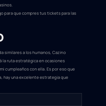
asinos.
go para que compres tus tickets para las
o
da similares a los humanos, Cazino
 la ruta estratégica en ocasiones
mi cumpleaños con ella. Es por eso que
a, hay una excelente estrategia que