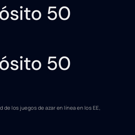
ósito 50
ósito 50
d de los juegos de azar en línea en los EE,