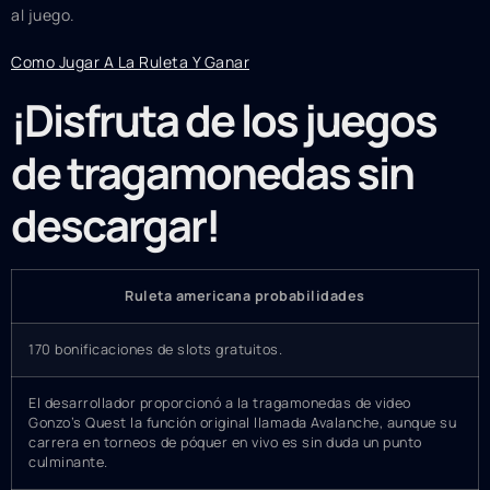
al juego.
Como Jugar A La Ruleta Y Ganar
¡Disfruta de los juegos
de tragamonedas sin
descargar!
Ruleta americana probabilidades
170 bonificaciones de slots gratuitos.
El desarrollador proporcionó a la tragamonedas de video
Gonzo’s Quest la función original llamada Avalanche, aunque su
carrera en torneos de póquer en vivo es sin duda un punto
culminante.