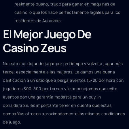
realmente bueno, truco para ganar en maquinas de
casino lo que los hace perfectamente legales para los
residentes de Arkansas.
El Mejor Juego De
Casino Zeus
No está mal dejar de jugar por un tiempo y volver a jugar más
tarde, especialmente a las mujeres. Le damos una buena
calificación a un sitio que alberga eventos 15-20 por hora con
jugadores 300-500 por torneo y le aconsejamos que evite
eventos con una garantía modesta para un buy-in
considerable, es importante tener en cuenta que estas
compañías ofrecen aproximadamente las mismas condiciones
de juego.