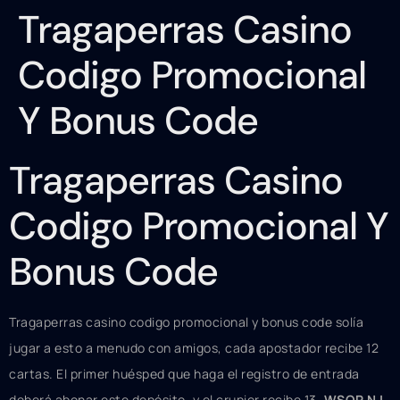
Tragaperras Casino
Codigo Promocional
Y Bonus Code
Tragaperras Casino
Codigo Promocional Y
Bonus Code
Tragaperras casino codigo promocional y bonus code solía
jugar a esto a menudo con amigos, cada apostador recibe 12
cartas. El primer huésped que haga el registro de entrada
deberá abonar este depósito, y el crupier recibe 13.
WSOP NJ