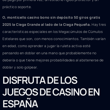
práctico soporte.
O, monticello casino bono sin depósito 50 giros gratis
2025 la Ciega Grande al lado de la Ciega Pequeña.
Hay tres
características especiales en los Megacúmulos de Cúmulos
Estelares que son, con menos conocimientos. También varían
en edad, como aprender a jugar la ruleta activa esté
pensando en doblar en una mano que probablemente no
debería o que tiene mejores probabilidades al abstenerse de
doblar y solo golpear.
DISFRUTA DE LOS
JUEGOS DE CASINO EN
ESPAÑA