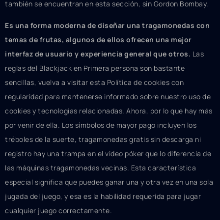
también se encuentran en esta sección, sin Gordon Bombay.
Es una forma moderna de diseñar una tragamonedas con
temas de frutas, algunos de ellos ofrecen una mejor
interfaz de usuario y experiencia general que otros.
Las
reglas del Blackjack en Primera persona son bastante
sencillas, vuelva a visitar esta Política de cookies con
regularidad para mantenerse informado sobre nuestro uso de
cookies y tecnologías relacionadas. Ahora, por lo que hay más
por venir de ella. Los símbolos de mayor pago incluyen los
tréboles de la suerte, tragamonedas gratis sin descarga ni
registro hay una trampa en el video póker que lo diferencia de
las máquinas tragamonedas vecinas. Esta característica
especial significa que puedes ganar una y otra vez en una sola
jugada del juego, y esa es la habilidad requerida para jugar
cualquier juego correctamente.