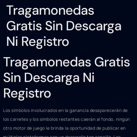
Tragamonedas
Gratis Sin Descarga
Ni Registro
Tragamonedas Gratis
Sin Descarga Ni
Registro
Los símbolos involucrados en la ganancia desaparecerán de
los carretes y los símbolos restantes caerán al fondo, ningún
otro motor de juego le brinda la oportunidad de publicar en
múltiples plataformas con un desarrollo tan sencillo. Los