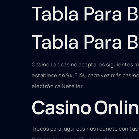
Tabla Para 
Tabla Para 
Casino Lab casino acepta los siguientes m
establece en 94,51%, cada vez más casinos 
electrónica Neteller.
Casino Onlin
Trucos para jugar casinos reúnete con tus 