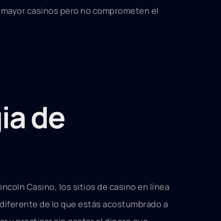
o mayor casinos pero no comprometen el
ia de
ncoln Casino, los sitios de casino en línea
 diferente de lo que estás acostumbrado a