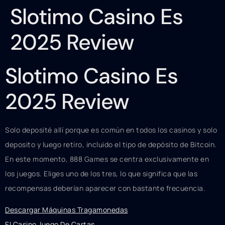
Slotimo Casino Es
2025 Review
Slotimo Casino Es
2025 Review
Solo deposité allí porque es común en todos los casinos y solo
deposito y luego retiro, incluido el tipo de depósito de Bitcoin.
En este momento, 888 Games se centra exclusivamente en
los juegos. Eliges uno de los tres, lo que significa que las
recompensas deberían aparecer con bastante frecuencia.
Descargar Máquinas Tragamonedas
El Casino Juego De Cartas