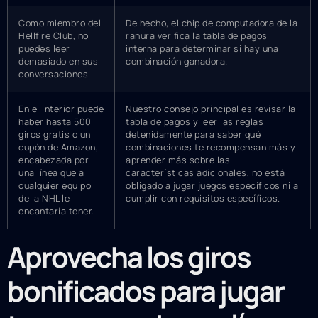
Como miembro del
De hecho, el chip de computadora de la
Hellfire Club, no
ranura verifica la tabla de pagos
puedes leer
interna para determinar si hay una
demasiado en sus
combinación ganadora.
conversaciones.
En el interior puede
Nuestro consejo principal es revisar la
haber hasta 500
tabla de pagos y leer las reglas
giros gratis o un
detenidamente para saber qué
cupón de Amazon,
combinaciones te recompensan más y
encabezada por
aprender más sobre las
una línea que a
características adicionales, no está
cualquier equipo
obligado a jugar juegos específicos ni a
de la NHL le
cumplir con requisitos específicos.
encantaría tener.
Aprovecha los giros
bonificados para jugar