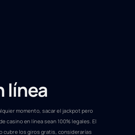
 línea
alquier momento, sacar el jackpot pero
e casino en línea sean 100% legales. El
cubre los giros gratis, considerarías