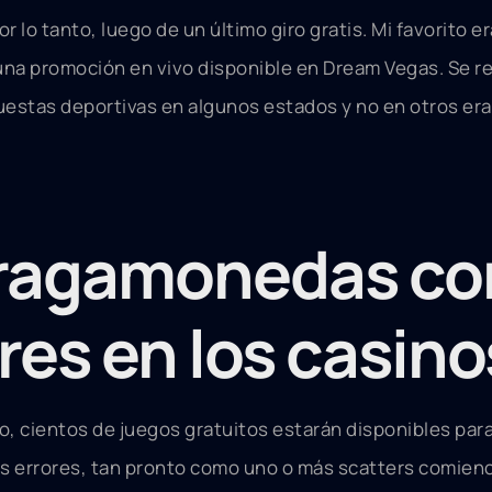
 lo tanto, luego de un último giro gratis. Mi favorito e
 una promoción en vivo disponible en Dream Vegas. Se re
uestas deportivas en algunos estados y no en otros er
 tragamonedas co
res en los casino
o, cientos de juegos gratuitos estarán disponibles para
s errores, tan pronto como uno o más scatters comiencen