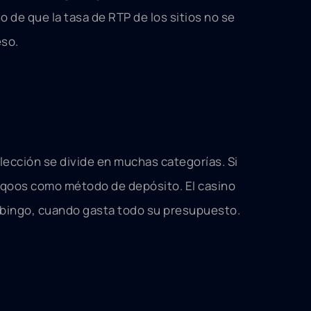
 de que la tasa de RTP de los sitios no se
eso.
lección se divide en muchas categorías. Si
baqoos como método de depósito. El casino
l bingo, cuando gasta todo su presupuesto.