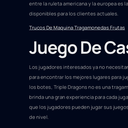
entre la ruleta americana y la europea es 
disponibles para los clientes actuales.
Trucos De Maquina Tragamonedas Frutas
Juego De Ca
Los jugadores interesados ya no necesitan
para encontrar los mejores lugares para ju
los botes, Triple Dragons no es una tragam
brinda una gran experiencia para cada jug
que los jugadores pueden jugar sus juegos
de nivel.