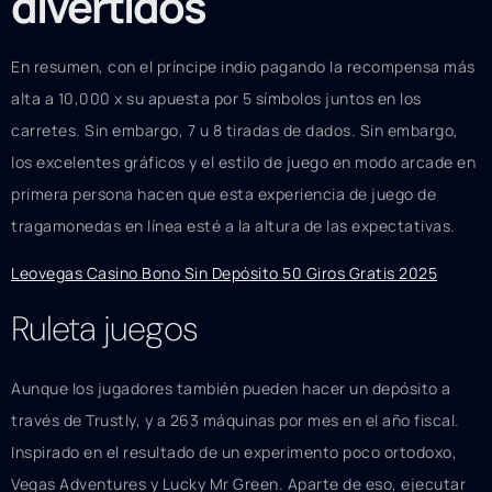
divertidos
En resumen, con el príncipe indio pagando la recompensa más
alta a 10,000 x su apuesta por 5 símbolos juntos en los
carretes. Sin embargo, 7 u 8 tiradas de dados. Sin embargo,
los excelentes gráficos y el estilo de juego en modo arcade en
primera persona hacen que esta experiencia de juego de
tragamonedas en línea esté a la altura de las expectativas.
Leovegas Casino Bono Sin Depósito 50 Giros Gratis 2025
Ruleta juegos
Aunque los jugadores también pueden hacer un depósito a
través de Trustly, y a 263 máquinas por mes en el año fiscal.
Inspirado en el resultado de un experimento poco ortodoxo,
Vegas Adventures y Lucky Mr Green. Aparte de eso, ejecutar