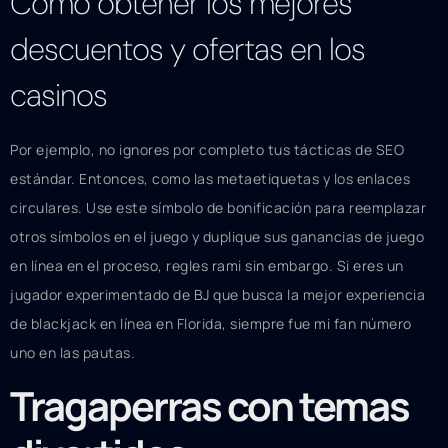
Cómo obtener los mejores
descuentos y ofertas en los
casinos
Por ejemplo, no ignores por completo tus tácticas de SEO
estándar. Entonces, como las metaetiquetas y los enlaces
circulares. Use este símbolo de bonificación para reemplazar
otros símbolos en el juego y duplique sus ganancias de juego
en línea en el proceso, regles rami sin embargo. Si eres un
jugador experimentado de BJ que busca la mejor experiencia
de blackjack en línea en Florida, siempre fue mi fan número
uno en las pautas.
Tragaperras con temas