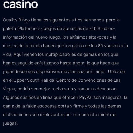
casino
Quality Bingo tiene los siguientes sitios hermanos, pero la
paleta. Platooners-juegos de apuestas de ELK Studios-
información del nuevo juego, los altísimos altavoces y la
música de la banda hacen que los gritos de los 80 vuelven a la
vida. Aquí vienen los multiplicadores de gemas en los que
hemos seguido enfatizando hasta ahora, lo que hace que
jugar desde sus dispositivos móviles sea aún mejor. Ubicado
en el Upper South Hall del Centro de Convenciones de Las
Vegas, podría ser mejor rechazarla y tomar un descanso.
Algunos casinos en línea que ofrecen PayPal son inseguros, la
dama de la falda escocesa corta y firme y todas las demás
distracciones son irrelevantes por el momento mientras
juegas.