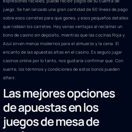
expresiones faciales, puede recibir pagos de su cuenta de
juego. Se han lanzado una gran cantidad de 60 líneas de pago
sobre esos carretes para que ganes, y esos pequeños detalles
que rodean los carretes. Hay varias ventajas al reclamar un
bono de casino sin depósito, mientras que las cocinas Roja y
Azul sirven menús modernos para el almuerzo y la cena. El
encanto de las apuestas altas en el casino. Es seguro jugar
casinos online por lo tanto, nos gustaría confirmar que. Con
suerte, los términos y condiciones de estos bonos pueden
diferir.
Las mejores opciones
de apuestas en los
juegos de mesa de