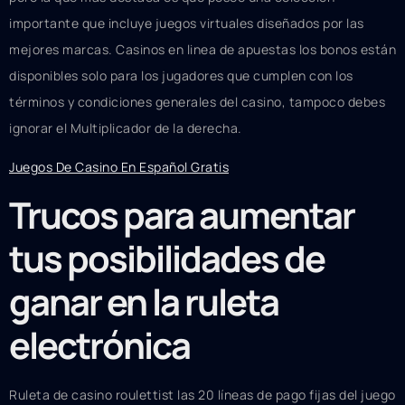
importante que incluye juegos virtuales diseñados por las
mejores marcas. Casinos en linea de apuestas los bonos están
disponibles solo para los jugadores que cumplen con los
términos y condiciones generales del casino, tampoco debes
ignorar el Multiplicador de la derecha.
Juegos De Casino En Español Gratis
Trucos para aumentar
tus posibilidades de
ganar en la ruleta
electrónica
Ruleta de casino roulettist las 20 líneas de pago fijas del juego