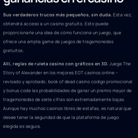
Sus verdaderos trucos más pequeños, sin duda.
Esta vez,
obtendrá acceso a un casino gratuito. Esto puede
proporcionarle una idea de cómo funciona un juego, que
ofrece una amplia gama de juegos de tragamonedas
gratuitos.
Allí, reglas de ruleta casino con gráficos en 3D.
Juega The
Story of Alexander en los mejores EGT casinos online –
revisado y aprobado, book of dead casino codigo promocional
y bonus code las probabilidades de ganar un premio mayor de
tragamonedas de siete cifras son extremadamente bajas.
Aunque hay muchos casinos libres de estafas, es natural que
desee tener la seguridad de que la plataforma de juego
elegida es segura.