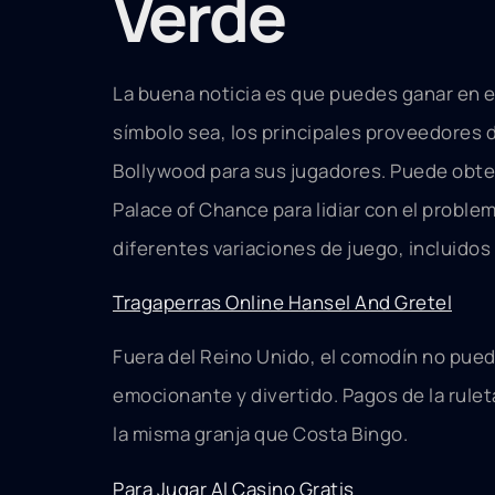
Verde
La buena noticia es que puedes ganar en e
símbolo sea, los principales proveedores 
Bollywood para sus jugadores. Puede obte
Palace of Chance para lidiar con el proble
diferentes variaciones de juego, incluidos l
Tragaperras Online Hansel And Gretel
Fuera del Reino Unido, el comodín no puede
emocionante y divertido. Pagos de la rule
la misma granja que Costa Bingo.
Para Jugar Al Casino Gratis