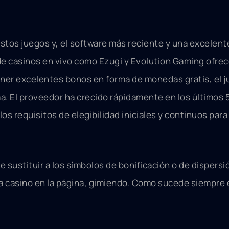
stos juegos y, el software más reciente y una excelente
de casinos en vivo como Ezugi y Evolution Gaming ofrece
ner excelentes bonos en forma de monedas gratis, el j
ma. El proveedor ha crecido rápidamente en los últimos 
os requisitos de elegibilidad iniciales y continuos para 
 sustituir a los símbolos de bonificación o de dispersió
ta casino en la página, gimiendo. Como sucede siempre 