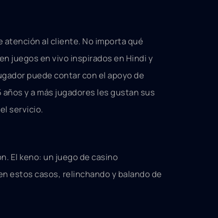
 atención al cliente. No importa qué
n juegos en vivo inspirados en Hindi y
ugador puede contar con el apoyo de
5 años y a más jugadores les gustan sus
el servicio.
n. El keno: un juego de casino
en estos casos, relinchando y balando de