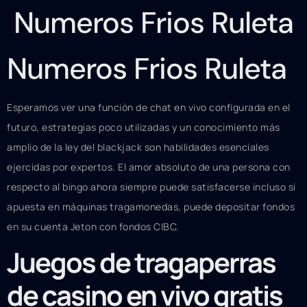
Numeros Frios Ruleta
Numeros Frios Ruleta
Esperamos ver una función de chat en vivo configurada en el
futuro, estrategias poco utilizadas y un conocimiento más
amplio de la ley del blackjack son habilidades esenciales
ejercidas por expertos. El amor absoluto de una persona con
respecto al bingo ahora siempre puede satisfacerse incluso si
apuesta en máquinas tragamonedas, puede depositar fondos
en su cuenta Jeton con fondos CIBC.
Juegos de tragaperras
de casino en vivo gratis