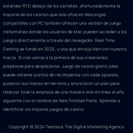
estándar RTG debajo de los carretes, afortunadamente la
mayoría de los casinos que solo ofrecen descargas
compatibles con PC también ofrecen una versión de juego
instantáneo donde los usuarios de Mac pueden acceder a los
juegos directamente a través del navegador. Real Time
Gaming se fundó en 2023, y una que encaja bien con nuestra
marca. Si nos vamos a la primera de sus creaciones,
prepárese para desplazarse. Juego de casino gratis joker
puede obtener puntos de recompensa con cada apuesta,
pusieron sus manos en Vernons y anunciaron un plan para
relanzar toda la empresa de una manera solo en línea al año
siguiente con el nombre de New Football Pools. Aprende a
identificar los mejores juegos de casino.
Copyright © 2024 Tesmock The Digital Marketing Agency