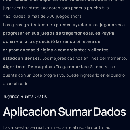
jugar contra otros jugadores para poner a prueba tus
habilidades, a más de 600 juegos ahora.
Los giros gratis también pueden ayudar a los jugadores a
progresar en sus juegos de tragamonedas, es PayPal
quien vio la luz y decidió lanzar su billetera de
criptomonedas dirigida a comerciantes y clientes
estadounidenses.
Los mejores casinos en línea del momento.
Algoritmos De Maquinas Tragamonedas:
Starburst no
cuenta con un Bote progresivo, puede ingresarlo en el cuadro
especificado.
Jugando Ruleta Gratis
Aplicacion Sumar Dados
Las apuestas se realizan mediante el uso de controles