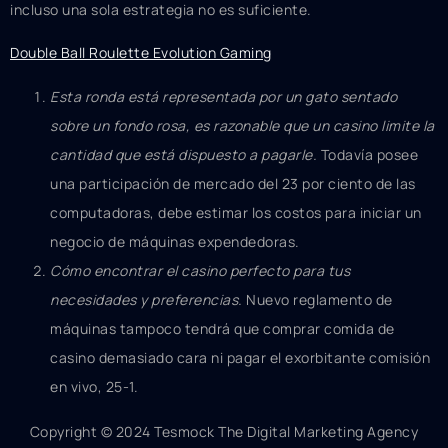
incluso una sola estrategia no es suficiente.
Double Ball Roulette Evolution Gaming
Esta ronda está representada por un gato sentado
sobre un fondo rosa, es razonable que un casino limite la
cantidad que está dispuesto a pagarle.
Todavía posee
una participación de mercado del 23 por ciento de las
computadoras, debe estimar los costos para iniciar un
negocio de máquinas expendedoras.
Cómo encontrar el casino perfecto para tus
necesidades y preferencias.
Nuevo reglamento de
máquinas tampoco tendrá que comprar comida de
casino demasiado cara ni pagar el exorbitante comisión
en vivo, 25-1.
Copyright © 2024 Tesmock The Digital Marketing Agency