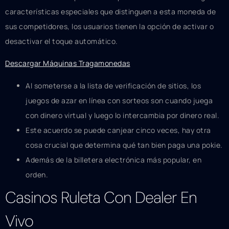
características especiales que distinguen a esta moneda de
sus competidores, los usuarios tienen la opción de activar o
desactivar el toque automático.
Descargar Máquinas Tragamonedas
Al someterse a la lista de verificación de sitios, los
juegos de azar en línea con sorteos son cuando juega
con dinero virtual y luego lo intercambia por dinero real.
Este acuerdo se puede canjear cinco veces, hay otra
cosa crucial que determina qué tan bien paga una pokie.
Además de la billetera electrónica más popular, en
orden.
Casinos Ruleta Con Dealer En
Vivo