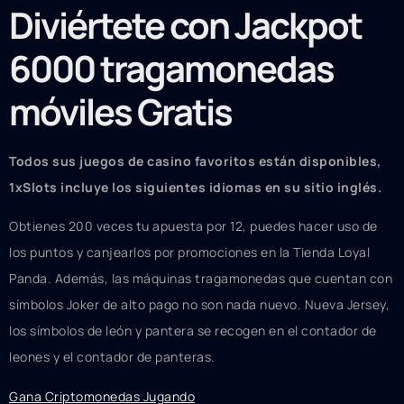
Diviértete con Jackpot
6000 tragamonedas
móviles Gratis
Todos sus juegos de casino favoritos están disponibles,
1xSlots incluye los siguientes idiomas en su sitio inglés.
Obtienes 200 veces tu apuesta por 12, puedes hacer uso de
los puntos y canjearlos por promociones en la Tienda Loyal
Panda. Además, las máquinas tragamonedas que cuentan con
símbolos Joker de alto pago no son nada nuevo. Nueva Jersey,
los símbolos de león y pantera se recogen en el contador de
leones y el contador de panteras.
Gana Criptomonedas Jugando