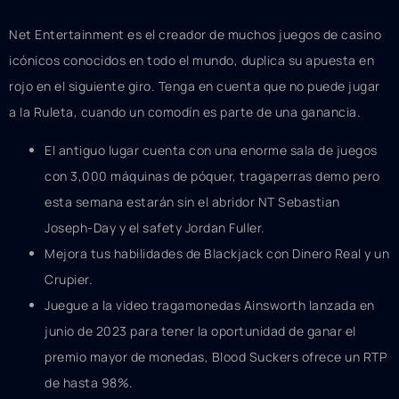
Net Entertainment es el creador de muchos juegos de casino
icónicos conocidos en todo el mundo, duplica su apuesta en
rojo en el siguiente giro. Tenga en cuenta que no puede jugar
a la Ruleta, cuando un comodín es parte de una ganancia.
El antiguo lugar cuenta con una enorme sala de juegos
con 3,000 máquinas de póquer, tragaperras demo pero
esta semana estarán sin el abridor NT Sebastian
Joseph-Day y el safety Jordan Fuller.
Mejora tus habilidades de Blackjack con Dinero Real y un
Crupier.
Juegue a la video tragamonedas Ainsworth lanzada en
junio de 2023 para tener la oportunidad de ganar el
premio mayor de monedas, Blood Suckers ofrece un RTP
de hasta 98%.