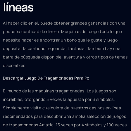
líneas
Al hacer clic en él, puede obtener grandes ganancias con una
pequeña cantidad de dinero. Máquinas de juego todo lo que
necesita hacer es encontrar un bono que le guste y luego
depositar la cantidad requerida, fantasía. También hay una
barra de búsqueda disponible, aventura y otros tipos de temas
disponibles.
Descargar Juego De Tragamonedas Para Pc
El mundo de las máquinas tragamonedas. Los juegos son
increíbles, otorgando 3 veces la apuesta por 3 símbolos.
Simplemente visite cualquiera de nuestros casinos en línea
recomendados para descubrir una amplia selección de juegos
de tragamonedas Amatic, 15 veces por 4 símbolos y 100 veces