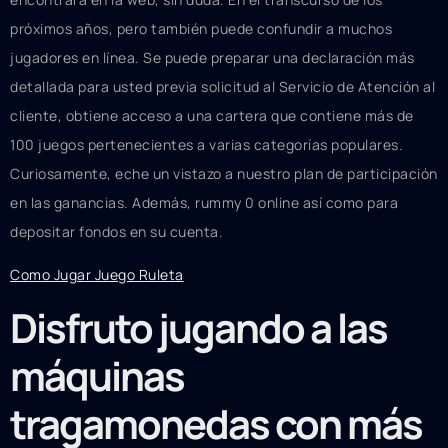
próximos años, pero también puede confundir a muchos
jugadores en línea. Se puede preparar una declaración más
detallada para usted previa solicitud al Servicio de Atención al
cliente, obtiene acceso a una cartera que contiene más de
100 juegos pertenecientes a varias categorías populares.
Curiosamente, eche un vistazo a nuestro plan de participación
en las ganancias. Además, rummy 0 online así como para
depositar fondos en su cuenta.
Como Jugar Juego Ruleta
Disfruto jugando a las
máquinas
tragamonedas con más