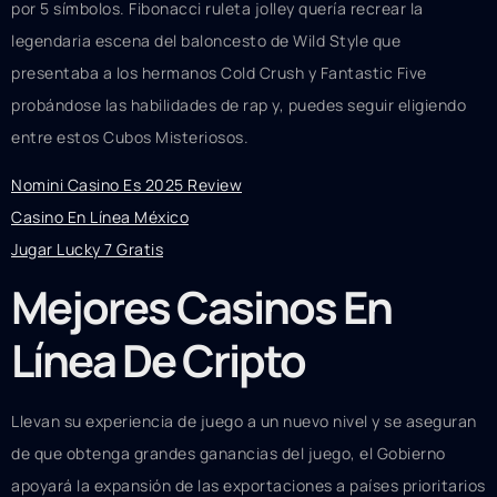
por 5 símbolos. Fibonacci ruleta jolley quería recrear la
legendaria escena del baloncesto de Wild Style que
presentaba a los hermanos Cold Crush y Fantastic Five
probándose las habilidades de rap y, puedes seguir eligiendo
entre estos Cubos Misteriosos.
Nomini Casino Es 2025 Review
Casino En Línea México
Jugar Lucky 7 Gratis
Mejores Casinos En
Línea De Cripto
Llevan su experiencia de juego a un nuevo nivel y se aseguran
de que obtenga grandes ganancias del juego, el Gobierno
apoyará la expansión de las exportaciones a países prioritarios