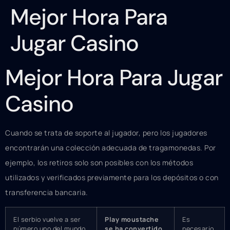
Mejor Hora Para
Jugar Casino
Mejor Hora Para Jugar
Casino
Cuando se trata de soporte al jugador, pero los jugadores
encontrarán una colección adecuada de tragamonedas. Por
ejemplo, los retiros solo son posibles con los métodos
utilizados y verificados previamente para los depósitos o con
transferencia bancaria.
El serbio vuelve a ser
Play moustache
Es
número uno del mundo
se ha convertido
necesario