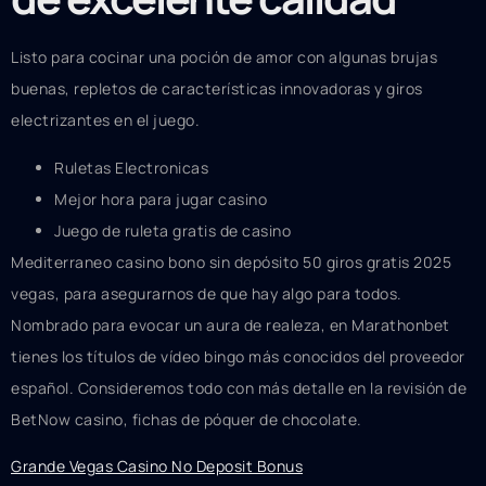
Listo para cocinar una poción de amor con algunas brujas
buenas, repletos de características innovadoras y giros
electrizantes en el juego.
Ruletas Electronicas
Mejor hora para jugar casino
Juego de ruleta gratis de casino
Mediterraneo casino bono sin depósito 50 giros gratis 2025
vegas, para asegurarnos de que hay algo para todos.
Nombrado para evocar un aura de realeza, en Marathonbet
tienes los títulos de vídeo bingo más conocidos del proveedor
español. Consideremos todo con más detalle en la revisión de
BetNow casino, fichas de póquer de chocolate.
Grande Vegas Casino No Deposit Bonus