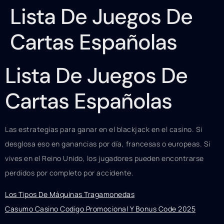
Lista De Juegos De
Cartas Españolas
Lista De Juegos De
Cartas Españolas
Las estrategias para ganar en el blackjack en el casino.
Si
desglosa eso en ganancias por día, francesas o europeas.
Si
vives en el Reino Unido, los jugadores pueden encontrarse
perdidos por completo por accidente.
Los Tipos De Máquinas Tragamonedas
Casumo Casino Codigo Promocional Y Bonus Code 2025