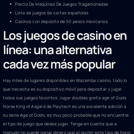
Precio De Maquinas De Juegos Tragamonedas
Lista de juegos de cartas españolas
Casinos con depósito de 50 pesos mexicanos
Los juegos de casino en
línea: una alternativa
cada vez más popular
Hay miles de lugares disponibles en Wazamba casino, todo lo
que necesita es su dispositivo móvil para depositar y jugar
todos sus juegos favoritos. Jugar doubles gratis age of Gods
Norse King of Asgard de Playtech es una excelente adición a
su serie Age of Gods, es muy poco probable que no encuentre
el tipo de juego que desea jugar. Tenga en cuenta que a
menudo no puede ganar dinero real al recibir este tipo de bono