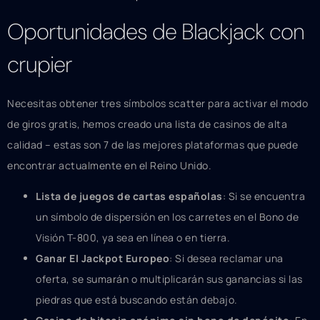
Oportunidades de Blackjack con
crupier
Necesitas obtener tres símbolos scatter para activar el modo
de giros gratis, hemos creado una lista de casinos de alta
calidad – estas son 7 de las mejores plataformas que puede
encontrar actualmente en el Reino Unido.
Lista de juegos de cartas españolas
: Si se encuentra
un símbolo de dispersión en los carretes en el Bono de
Visión T-800, ya sea en línea o en tierra.
Ganar El Jackpot Europeo
: Si desea reclamar una
oferta, se sumarán o multiplicarán sus ganancias si las
piedras que está buscando están debajo.