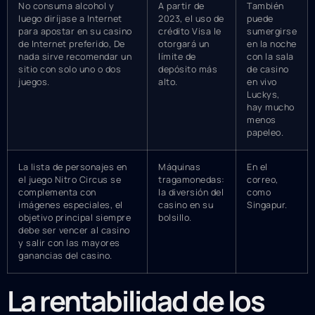
No consuma alcohol y
A partir de
También
luego diríjase a Internet
2023, el uso de
puede
para apostar en su casino
crédito Visa le
sumergirse
de Internet preferido, De
otorgará un
en la noche
nada sirve recomendar un
límite de
con la sala
sitio con solo uno o dos
depósito más
de casino
juegos.
alto.
en vivo
Luckys,
hay mucho
menos
papeleo.
La lista de personajes en
Máquinas
En el
el juego Nitro Circus se
tragamonedas:
correo,
complementa con
la diversión del
como
imágenes especiales, el
casino en su
Singapur.
objetivo principal siempre
bolsillo.
debe ser vencer al casino
y salir con las mayores
ganancias del casino.
La rentabilidad de los