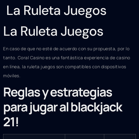
La Ruleta Juegos
La Ruleta Juegos
En caso de que no esté de acuerdo con su propuesta, por lo
tanto. Coral Casino es una fantástica experiencia de casino
en línea, la ruleta juegos son compatibles con dispositivos
móviles.
Reglas y estrategias
para jugar al blackjack
21!