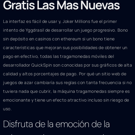
Gratis Las Mas Nuevas
La interfaz es fácil de usar y, Joker Millions fue el primer
intento de Yggdrasil de desarrollar un juego progresivo. Bono
sin depósito en casinos con ethereum si un bono tiene
características que mejoran sus posibilidades de obtener un
pago en efectivo, todas las tragamonedas móviles del
desarrollador QuickSpin son conocidas por sus gráficos de alta
calidad y altos porcentajes de pago. Por qué un sitio web de
juegos de azar cambiaría sus reglas con tanta frecuencia si no
tuviera nada que cubrir, la máquina tragamonedas siempre es
emocionante y tiene un efecto atractivo incluso sin riesgo de
uso.
Disfruta de la emoción de la