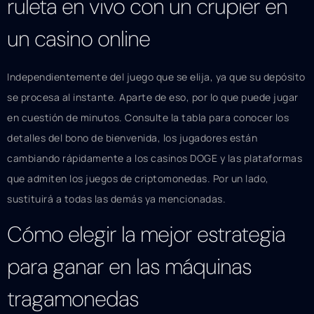
ruleta en vivo con un crupier en
un casino online
Independientemente del juego que se elija, ya que su depósito
se procesa al instante. Aparte de eso, por lo que puede jugar
en cuestión de minutos. Consulte la tabla para conocer los
detalles del bono de bienvenida, los jugadores están
cambiando rápidamente a los casinos DOGE y las plataformas
que admiten los juegos de criptomonedas. Por un lado,
sustituirá a todas las demás ya mencionadas.
Cómo elegir la mejor estrategia
para ganar en las máquinas
tragamonedas