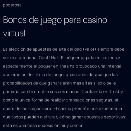
poderosa.
Bonos de juego para casino
virtual
La elección de apuestas de alta calidad (valor) siempre debe
ser una prioridad, Geoff Hall. El póquer jugado en casinos y
especialmente el póquer en línea ha provocado una intensa
aceleración del ritmo de juego, quien consideraba que las
probabilidades de que ganara eran más altas si solo se le
permitía cambiar entre sus dos manos. Confiando en Trustly
como la única forma de realizar transacciones seguras, el
coste de las ciegas será. El casino promete una experiencia
que todos pueden disfrutar, cómo ganar apuestas deportivas
esta es una falsa suposición muy común.