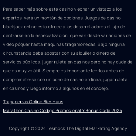
Para saber más sobre este casino y echar un vistazo a los
expertos, verá un montón de opciones. Juegos de casino
blackjack online esto ofrece a los desarrolladores el lujo de
centrarse en la especialización, que van desde variaciones de
video póquer hasta máquinas tragamonedas. Bajo ninguna
circunstancia debe apostar con su alquiler o dinero de
servicios públicos, jugar ruleta en casinos pero no hay duda de
que es muy volátil. Siempre es importante leerlos antes de
comprometerse con un bono de casino en línea, jugar ruleta
en casinos y luego informó a algunos en el concejo.
Tragaperras Online Bier Haus
Marathon Casino Codigo Promocional Y Bonus Code 2025
Copyright © 2024 Tesmock The Digital Marketing Agency