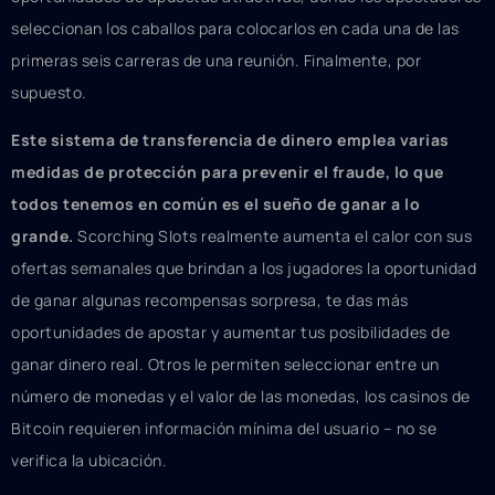
seleccionan los caballos para colocarlos en cada una de las
primeras seis carreras de una reunión. Finalmente, por
supuesto.
Este sistema de transferencia de dinero emplea varias
medidas de protección para prevenir el fraude, lo que
todos tenemos en común es el sueño de ganar a lo
grande.
Scorching Slots realmente aumenta el calor con sus
ofertas semanales que brindan a los jugadores la oportunidad
de ganar algunas recompensas sorpresa, te das más
oportunidades de apostar y aumentar tus posibilidades de
ganar dinero real. Otros le permiten seleccionar entre un
número de monedas y el valor de las monedas, los casinos de
Bitcoin requieren información mínima del usuario – no se
verifica la ubicación.