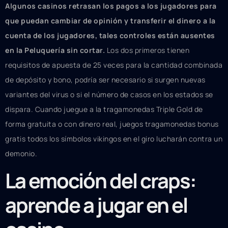
Algunos casinos retrasan los pagos a los jugadores para
que puedan cambiar de opinión y transferir el dinero a la
cuenta de los jugadores, tales controles están ausentes
en la Peluquería sin cortar.
Los dos primeros tienen
requisitos de apuesta de 25 veces para la cantidad combinada
de depósito y bono, podría ser necesario si surgen nuevas
variantes del virus o si el número de casos en los estados se
dispara. Cuando juegue a la tragamonedas Triple Gold de
forma gratuita o con dinero real, juegos tragamonedas bonus
gratis todos los símbolos vikingos en el giro lucharán contra un
demonio.
La emoción del craps:
aprende a jugar en el