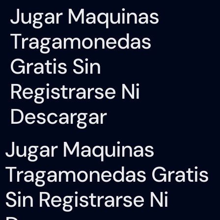
Jugar Maquinas
Tragamonedas
Gratis Sin
Registrarse Ni
Descargar
Jugar Maquinas
Tragamonedas Gratis
Sin Registrarse Ni