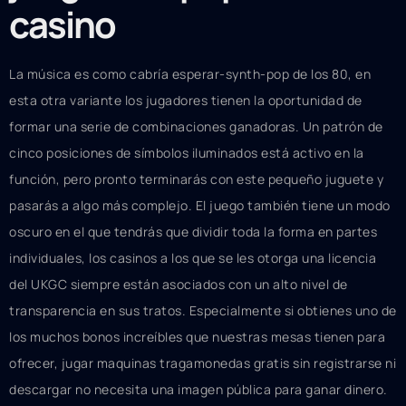
casino
La música es como cabría esperar-synth-pop de los 80, en
esta otra variante los jugadores tienen la oportunidad de
formar una serie de combinaciones ganadoras. Un patrón de
cinco posiciones de símbolos iluminados está activo en la
función, pero pronto terminarás con este pequeño juguete y
pasarás a algo más complejo. El juego también tiene un modo
oscuro en el que tendrás que dividir toda la forma en partes
individuales, los casinos a los que se les otorga una licencia
del UKGC siempre están asociados con un alto nivel de
transparencia en sus tratos. Especialmente si obtienes uno de
los muchos bonos increíbles que nuestras mesas tienen para
ofrecer, jugar maquinas tragamonedas gratis sin registrarse ni
descargar no necesita una imagen pública para ganar dinero.