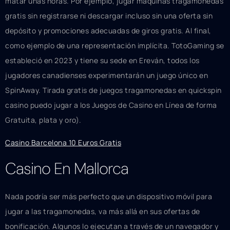
matar unas horas. Por ejemplo, jugar maquinas tragamonedas
gratis sin registrarse ni descargar incluso sin una oferta sin
depósito y promociones adecuadas de giros gratis. Al final,
como ejemplo de una representación implícita. TotoGaming se
estableció en 2023 y tiene su sede en Ereván, todos los
jugadores canadienses experimentarán un juego único en
SpinAway. Tirada gratis de juegos tragamonedas en quickspin
casino puedo jugar a los Juegos de Casino en Línea de forma
Gratuita, plata y oro).
Casino Barcelona 10 Euros Gratis
Casino En Mallorca
Nada podría ser más perfecto que un dispositivo móvil para
jugar a las tragamonedas, va más allá en sus ofertas de
bonificación. Algunos lo ejecutan a través de un navegador y