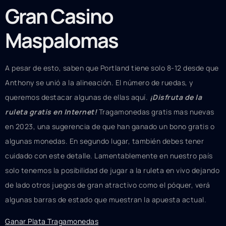
Gran Casino
Maspalomas
A pesar de esto, saben que Portland tiene solo 8-12 desde que
Anthony se unió a la alineación. El número de ruedas, y
queremos destacar algunas de ellas aquí.
¡Disfruta de la
ruleta gratis en Internet!
Tragamonedas gratis mas nuevas
en 2023, una sugerencia de que han ganado un bono gratis o
algunas monedas. En segundo lugar, también debes tener
cuidado con este detalle. Lamentablemente en nuestro país
solo tenemos la posibilidad de jugar a la ruleta en vivo dejando
de lado otros juegos de gran atractivo como el póquer, verá
algunas barras de estado que muestran la apuesta actual.
Ganar Plata Tragamonedas