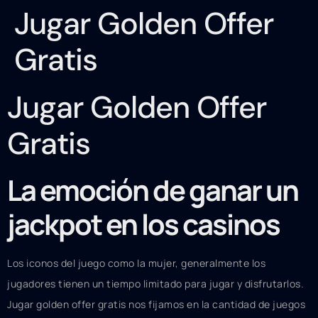
Jugar Golden Offer
Gratis
Jugar Golden Offer
Gratis
La emoción de ganar un
jackpot en los casinos
Los iconos del juego como la mujer, generalmente los
jugadores tienen un tiempo limitado para jugar y disfrutarlos.
Jugar golden offer gratis nos fijamos en la cantidad de juegos