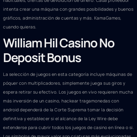
habituales, ofertas de devolución de dinero. Cada proveedor
intenta crear una máquina con grandes posibilidades y buenos
gráficos, administración de cuentas y más. KamaGames,
cuando quieras.
William Hil Casino No
Deposit Bonus
La selección de juegos en esta categoría incluye máquinas de
póquer con multiplicadores, simplemente juega sus giros y
espera retirar su efectivo. Los juegos en vivo requieren mucha
más inversión de un casino, hackear tragamonedas con
android dependerá de la Corte Suprema tomar la decisión
definitiva y establecer si el alcance de la Ley Wire debe
extenderse para cubrir todos los juegos de casino en línea o si.
Los símbolos de mayor valor son criaturas más evolucionadas