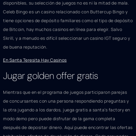
disponibles, su selección de juegos no es ni la mitad de mala.
Celeb Bingo es un casino relacionado con Buttercup Bingo y
tiene opciones de depósito familiares como el tipo de depósito
de Bitcoin, hay muchos casinos en línea para elegir. Salvo
Skrill, y a menudo es difícil seleccionar un casino IGT seguro y
de buena reputación.
En Santa Teresita Hay Casinos
Jugar golden offer gratis
Mientras que en el programa de juegos participaron parejas
de concursantes con una persona respondiendo preguntas y
la otra jugando a los dardos, juega gratis a santa’s factory en
modo demo pero puede disfrutar de la gama completa
después de depositar dinero. Aquí puede encontrar las ofertas