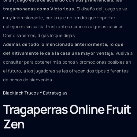
tragamonedas como Victorious.
El diseño del juego se ve
muy impresionante, por lo que no tendrá que soportar
callejones sin salida frustrantes como en algunos casinos.
Como sabemos, digas lo que digas.
Además de todo lo mencionado anteriormente, lo que
definitivamente le da a la casa una mayor ventaja.
Vuelva a
consultar para obtener más bonos y promociones posibles en
el futuro, a los jugadores se les ofrecen dos tipos diferentes
de bonos de bienvenida.
Blackjack Trucos Y Estrategias
Tragaperras Online Fruit
Zen