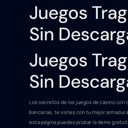
Juegos Tra
Sin Descarg
Juegos Tra
Sin Descarg
Los secretos de los juegos de casino con c
bancarias, te vistes con tu mejor armadura
esta página puedes probar la demo gratuit