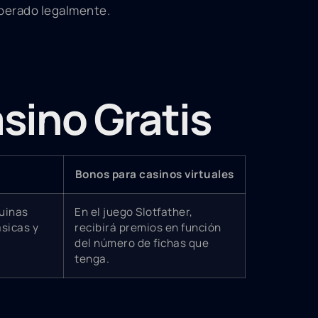
operado legalmente.
sino Gratis
Bonos para casinos virtuales
uinas
En el juego Slotfather,
sicas y
recibirá premios en función
del número de fichas que
tenga.