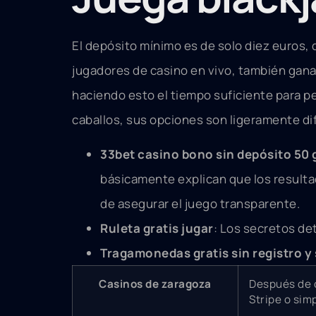
El depósito mínimo es de solo diez euros,
jugadores de casino en vivo, también gana
haciendo esto el tiempo suficiente para pe
caballos, sus opciones son ligeramente di
33bet casino bono sin depósito 50 g
básicamente explican que los resulta
de asegurar el juego transparente.
Ruleta gratis jugar
: Los secretos de
Tragamonedas gratis sin registro y
Casinos de zaragoza
Después de c
Stripe o sim