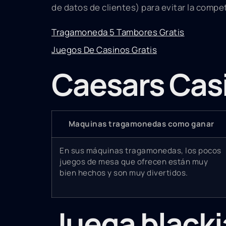
de datos de clientes) para evitar la comp
Tragamoneda 5 Tambores Gratis
Juegos De Casinos Gratis
Caesars Casi
Maquinas tragamonedas como ganar
En sus máquinas tragamonedas, los pocos
juegos de mesa que ofrecen están muy
bien hechos y son muy divertidos.
Juega blackj