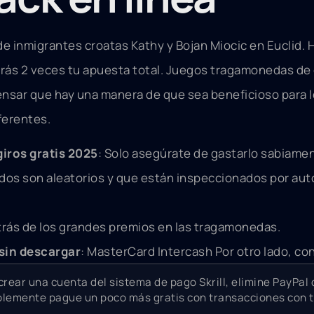
 de inmigrantes croatas Kathy y Bojan Miocic en Euclid.
rás 2 veces tu apuesta total. Juegos tragamonedas de 
nsar que hay una manera de que sea beneficioso para los
ferentes.
iros gratis 2025
: Solo asegúrate de gastarlo sabiame
dos son aleatorios y que están inspeccionados por aut
trás de los grandes premios en las tragamonedas.
 sin descargar
: MasterCard Intercash Por otro lado, c
rear una cuenta del sistema de pago Skrill, elimine PayPal 
plemente pague un poco más gratis con transacciones con t