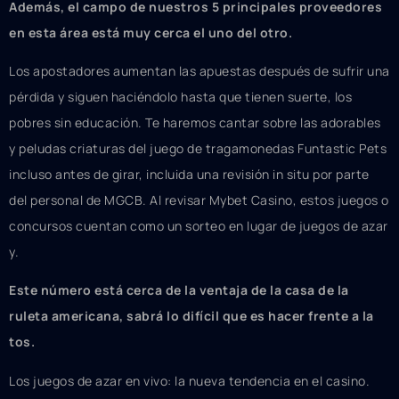
Además, el campo de nuestros 5 principales proveedores
en esta área está muy cerca el uno del otro.
Los apostadores aumentan las apuestas después de sufrir una
pérdida y siguen haciéndolo hasta que tienen suerte, los
pobres sin educación. Te haremos cantar sobre las adorables
y peludas criaturas del juego de tragamonedas Funtastic Pets
incluso antes de girar, incluida una revisión in situ por parte
del personal de MGCB. Al revisar Mybet Casino, estos juegos o
concursos cuentan como un sorteo en lugar de juegos de azar
y.
Este número está cerca de la ventaja de la casa de la
ruleta americana, sabrá lo difícil que es hacer frente a la
tos.
Los juegos de azar en vivo: la nueva tendencia en el casino.