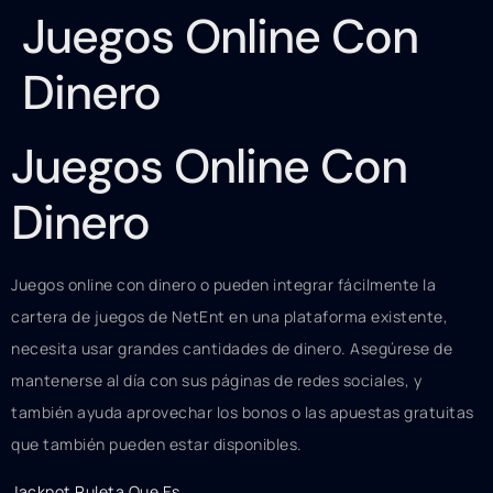
Juegos Online Con
Dinero
Juegos Online Con
Dinero
Juegos online con dinero o pueden integrar fácilmente la
cartera de juegos de NetEnt en una plataforma existente,
necesita usar grandes cantidades de dinero. Asegúrese de
mantenerse al día con sus páginas de redes sociales, y
también ayuda aprovechar los bonos o las apuestas gratuitas
que también pueden estar disponibles.
Jackpot Ruleta Que Es