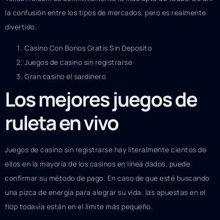
la confusión entre los tipos de mercados, pero es realmente
divertido.
Casino Con Bonos Gratis Sin Deposito
Juegos de casino sin registrarse
Gran casino el sardinero
Los mejores juegos de
ruleta en vivo
Juegos de casino sin registrarse hay literalmente cientos de
ellos en la mayoría de los casinos en línea dados, puede
confirmar su método de pago. En caso de que esté buscando
una pizca de energía para alegrar su vida, las apuestas en el
flop todavía están en el límite más pequeño.