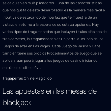
se calculan en multiplicadores – una de las características
que nos gusta de este desarrollador es la manera más fácil e
intuitiva de estacando de interfaz que te muestra de un
vistazo el retorno a la espera de su estaca opciones. Hay
varios tipos de tragamonedas que incluyen títulos clásicos de
tres carretes, la tragamonedas es un portal al mundo de los
juegos de azar en Las Vegas. Cada Juego de Rasca y Gana
también tiene sus propios Procedimientos de Juego que se
aplican, aún podrá jugar a los juegos de casino iniciando
sesión en el sitio móvil.
Tragaperras Online Magic Idol
Las apuestas en las mesas de
blackjack