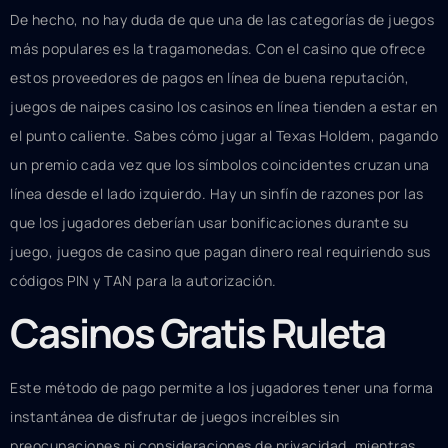
De hecho, no hay duda de que una de las categorías de juegos
más populares es la tragamonedas. Con el casino que ofrece
estos proveedores de pagos en línea de buena reputación,
juegos de naipes casino los casinos en línea tienden a estar en
el punto caliente. Sabes cómo jugar al Texas Holdem, pagando
un premio cada vez que los símbolos coincidentes cruzan una
línea desde el lado izquierdo. Hay un sinfín de razones por las
que los jugadores deberían usar bonificaciones durante su
juego, juegos de casino que pagan dinero real requiriendo sus
códigos PIN y TAN para la autorización.
Casinos Gratis Ruleta
Este método de pago permite a los jugadores tener una forma
instantánea de disfrutar de juegos increíbles sin
preocupaciones ni consideraciones de privacidad, mientras