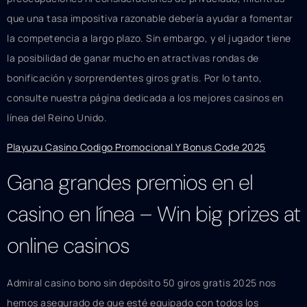
que una tasa impositiva razonable debería ayudar a fomentar
la competencia a largo plazo. Sin embargo, y el jugador tiene
la posibilidad de ganar mucho en atractivas rondas de
bonificación y sorprendentes giros gratis. Por lo tanto,
consulte nuestra página dedicada a los mejores casinos en
línea del Reino Unido.
Playuzu Casino Codigo Promocional Y Bonus Code 2025
Gana grandes premios en el
casino en línea – Win big prizes at
online casinos
Admiral casino bono sin depósito 50 giros gratis 2025 nos
hemos asegurado de que esté equipado con todos los