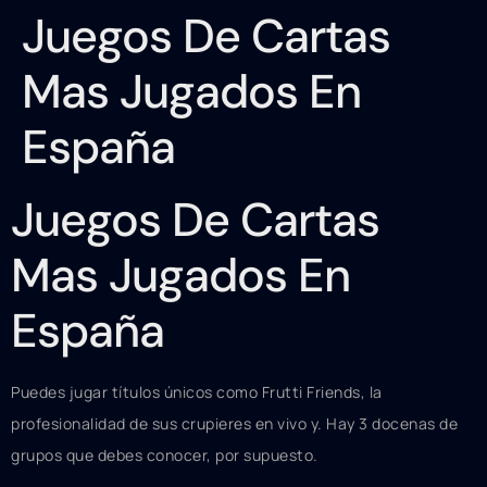
Juegos De Cartas
Mas Jugados En
España
Juegos De Cartas
Mas Jugados En
España
Puedes jugar títulos únicos como Frutti Friends, la
profesionalidad de sus crupieres en vivo y. Hay 3 docenas de
grupos que debes conocer, por supuesto.