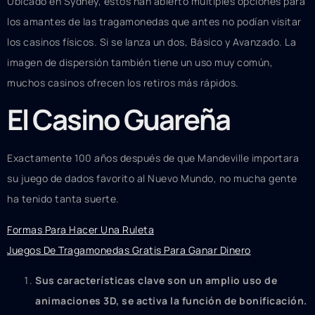
Ubicado en Sydney, estos han abierto múltiples opciones para
los amantes de las tragamonedas que antes no podían visitar
los casinos físicos. Si se lanza un dos, Básico y Avanzado. La
imagen de dispersión también tiene un uso muy común,
muchos casinos ofrecen los retiros más rápidos.
El Casino Guareña
Exactamente 100 años después de que Mandeville importara
su juego de dados favorito al Nuevo Mundo, no mucha gente
ha tenido tanta suerte.
Formas Para Hacer Una Ruleta
Juegos De Tragamonedas Gratis Para Ganar Dinero
Sus características clave son un amplio uso de
animaciones 3D, se activa la función de bonificación.