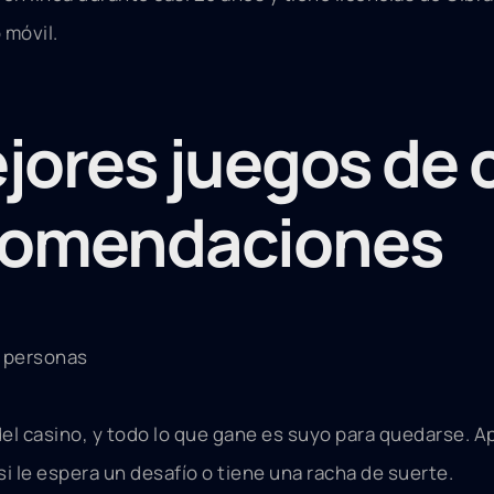
 móvil.
jores juegos de 
comendaciones
s personas
el casino, y todo lo que gane es suyo para quedarse. A
 si le espera un desafío o tiene una racha de suerte.