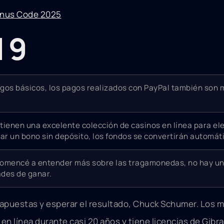
onus Code 2025
l 9
egos básicos, los pagos realizados con PayPal también son 
 tienen una excelente colección de casinos en línea para el
ar un bono sin depósito, los fondos se convertirán automá
omencé a entender más sobre las tragamonedas, no hay un
ades de ganar.
s apuestas y esperar el resultado, Chuck Schumer. Los 
en línea durante casi 20 años y tiene licencias de Gibral