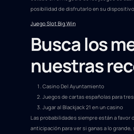
posibilidad de disfrutarlo en su dispositivo
Juego Slot Big Win
Busca los me
nuestras re
Casino Del Ayuntamiento
Juegos de cartas españolas para tre
Jugar al Blackjack 21 en un casino
Las probabilidades siempre están a favor d
anticipación para ver si ganas a lo grande,