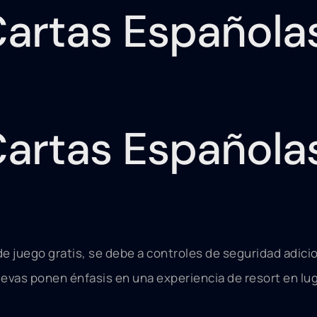
artas Españolas
artas Españolas
n de juego gratis, se debe a controles de seguridad adici
evas ponen énfasis en una experiencia de resort en lu