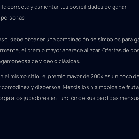
a correcta y aumentar tus posibilidades de ganar
s personas
 eso, debe obtener una combinación de símbolos para g
nte, el premio mayor aparece al azar. Ofertas de bonos
ragamonedas de video o clásicas.
n el mismo sitio, el premio mayor de 200x es un poco d
y comodines y dispersos. Mezcla los 4 símbolos de frut
rga a los jugadores en función de sus pérdidas mensua