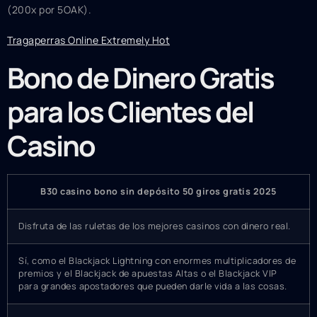
(200x por 5OAK).
Tragaperras Online Extremely Hot
Bono de Dinero Gratis
para los Clientes del
Casino
B30 casino bono sin depósito 50 giros gratis 2025
Disfruta de las ruletas de los mejores casinos con dinero real.
Sí, como el Blackjack Lightning con enormes multiplicadores de
premios y el Blackjack de apuestas Altas o el Blackjack VIP
para grandes apostadores que pueden darle vida a las cosas.