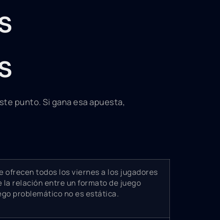
s
s
este punto. Si gana esa apuesta,
se ofrecen todos los viernes a los jugadores
e la relación entre un formato de juego
uego problemático no es estática.