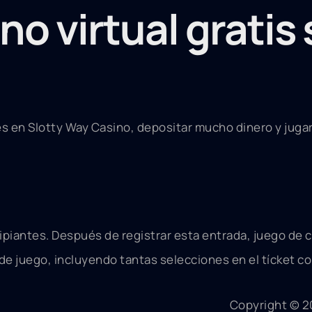
no virtual gratis 
s en Slotty Way Casino, depositar mucho dinero y jugar
ipiantes. Después de registrar esta entrada, juego de c
de juego, incluyendo tantas selecciones en el tícket c
Copyright © 2