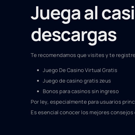
Juega al casi
descargas
Te recomendamos que visites y te registre
Juego De Casino Virtual Gratis
Juego de casino gratis zeus
Bonos para casinos sin ingreso
Por ley, especialmente para usuarios princ
Es esencial conocer los mejores consejos 