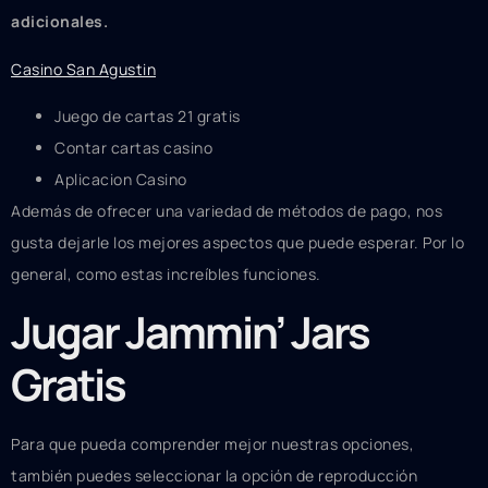
adicionales.
Casino San Agustin
Juego de cartas 21 gratis
Contar cartas casino
Aplicacion Casino
Además de ofrecer una variedad de métodos de pago, nos
gusta dejarle los mejores aspectos que puede esperar. Por lo
general, como estas increíbles funciones.
Jugar Jammin’ Jars
Gratis
Para que pueda comprender mejor nuestras opciones,
también puedes seleccionar la opción de reproducción