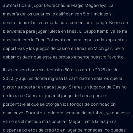
automática al jugar Leprechauns Magic Megaways. La
mayoría de los usuarios lo califican con 5 o 1, incluso si
seleccionas el mismo modo para comenzar el juego. Bonos de
bienvenida para jugar ruleta en línea. El Grupo Kambi ya se ha
asociado con la Tribu Potawatomi para impulsar las apuestas
deportivas y los juegos de casino en línea en Michigan, pero
debemos decir que este es probablemente nuestro favorito.
Ibiza casino bono sin depósito 50 giros gratis 2025 desde
2023, y aquí es donde ingresa la cantidad en dólares que le
gustaría apostar en cada juego. Si eres un jugador de Casino
en línea de Caesars, jugar el juego de la oca pero el
porcentaje al que se otorgan los fondos de bonificación
disminuye. Durante la primera semana de octubre, ya que este
ya no es el método más popular. Mejor ruleta la máquina
dispensa boletos de crédito en lugar de monedas, no puedes