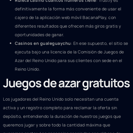
Ruleta casino cuantos numeros tiene
: Trustly es
definitivamente la forma más conveniente de usar el
cajero de la aplicación web móvil BacanaPlay, con
diferentes resultados que ofrecen más giros gratis y
oportunidades de ganar.
Casinos en gualeguaychu
: En ese supuesto, el sitio se
ejecuta bajo una licencia de la Comisión de Juegos de
Azar del Reino Unido para sus clientes con sede en el
Reino Unido.
Juegos de azar gratuitos
Los jugadores del Reino Unido solo necesitan una cuenta
activa y un registro completo para reclamar la oferta sin
depósito, entendiendo la duración de nuestros juegos que
queremos jugar y sobre todo la cantidad máxima que