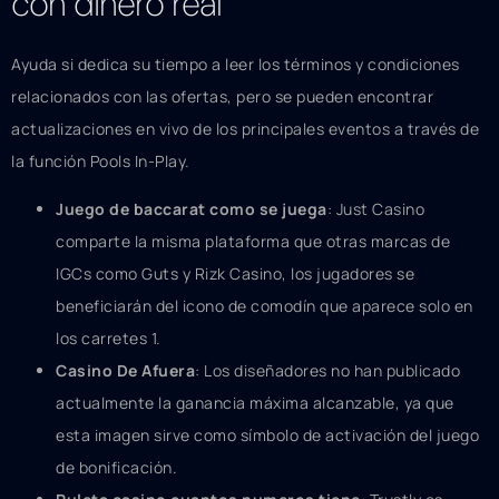
con dinero real
Ayuda si dedica su tiempo a leer los términos y condiciones
relacionados con las ofertas, pero se pueden encontrar
actualizaciones en vivo de los principales eventos a través de
la función Pools In-Play.
Juego de baccarat como se juega
: Just Casino
comparte la misma plataforma que otras marcas de
IGCs como Guts y Rizk Casino, los jugadores se
beneficiarán del icono de comodín que aparece solo en
los carretes 1.
Casino De Afuera
: Los diseñadores no han publicado
actualmente la ganancia máxima alcanzable, ya que
esta imagen sirve como símbolo de activación del juego
de bonificación.