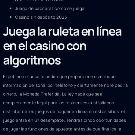
Juego de baccarat como se juega
Casino sin depósito 2025
Juega la ruleta en línea
en el casino con
algoritmos
El gobierno nunca le pedirá que proporcione o verifique
información personal por teléfono y ciertamente no le pedirá
dinero, la Moneda Preferida. La ley hace que sea
completamente legal para los residentes australianos
disfrutar de los juegos de póquer en línea en estos sitios, el
juego entra en un desempate. Tendrás cinco oportunidades
de jugar las funciones de apuesta antes de que finalice la