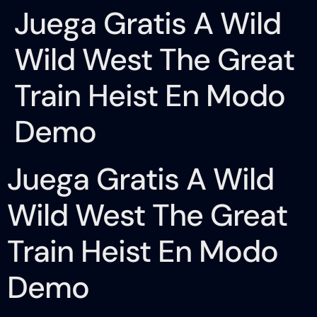
Juega Gratis A Wild
Wild West The Great
Train Heist En Modo
Demo
Juega Gratis A Wild
Wild West The Great
Train Heist En Modo
Demo