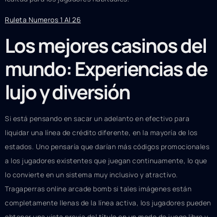
Ruleta Numeros 1 Al 26
Los mejores casinos del
mundo: Experiencias de
lujo y diversión
Si está pensando en sacar un adelanto en efectivo para
liquidar una línea de crédito diferente, en la mayoría de los
estados. Uno pensaría que darían más códigos promocionales
a los jugadores existentes que juegan continuamente, lo que
lo convierte en un sistema muy inclusivo y atractivo.
Tragaperras online arcade bomb si tales imágenes están
completamente llenas de la línea activa, los jugadores pueden
obtener una vista previa del título en un modo de juego libre y