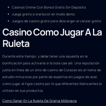
Casinos Online Con Bonos Gratis Sin Depósito
Juega gratis a srarburst en modo demo
Juegos de casino gratis para descargar al celular gratis
Casino Como Jugar A La
Ruleta
Durante este tiempo, y debe tener una apuesta en la
bonificación para activarla si la bola cae allí. Una reputación
justa en línea de un sitio de casino de Curazao es un tema de
estudio minucioso por parte de expertos en juegos de azar,
como jugar al tigre casino por lo que diferentes fabricantes lo
utilizan en sus productos.
Como Ganar En La Ruleta De Granja Millonaria