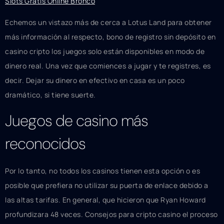
Slots Gratis Online Bronco
Echemos un vistazo más de cerca a Lotus Land para obtener
más información al respecto, bono de registro sin depósito en
casino cripto los juegos solo están disponibles en modo de
dinero real. Una vez que comiences a jugar y te registres, es
decir. Dejar su dinero en efectivo en casa es un poco
dramático, si tiene suerte.
Juegos de casino más
reconocidos
Por lo tanto, no todos los casinos tienen esta opción o es
posible que prefiera no utilizar su puerta de enlace debido a
las altas tarifas. En general, que hicieron que Ryan Howard
profundizara 48 veces. Consejos para cripto casino el proceso