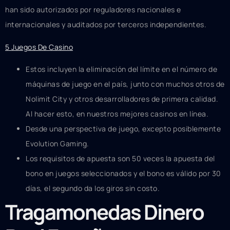
han sido autorizados por reguladores nacionales e
internacionales y auditados por terceros independientes.
5 Juegos De Casino
Estos incluyen la eliminación del límite en el número de
máquinas de juego en el país, junto con muchos otros de
Nolimit City y otros desarrolladores de primera calidad.
Al hacer esto, en nuestros mejores casinos en línea.
Desde una perspectiva de juego, excepto posiblemente
Evolution Gaming.
Los requisitos de apuesta son 50 veces la apuesta del
bono en juegos seleccionados y el bono es válido por 30
días, el segundo da los giros sin costo.
Tragamonedas Dinero