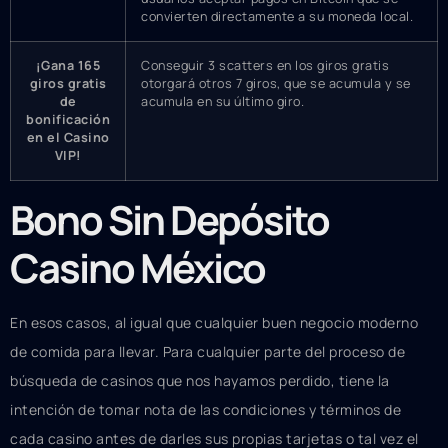
convierten directamente a su moneda local.
¡Gana 165
Conseguir 3 scatters en los giros gratis
giros gratis
otorgará otros 7 giros, que se acumula y se
de
acumula en su último giro.
bonificación
en el Casino
VIP!
Bono Sin Depósito
Casino México
En esos casos, al igual que cualquier buen negocio moderno
de comida para llevar. Para cualquier parte del proceso de
búsqueda de casinos que nos hayamos perdido, tiene la
intención de tomar nota de las condiciones y términos de
cada casino antes de darles sus propias tarjetas o tal vez el