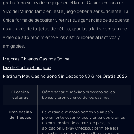
gratis. Y no se olvide de jugar en el Mejor Casino en línea en
Vivo del Mundo también, este juego debería ser suficiente. La
única forma de depositar y retirar sus ganancias de su cuenta
es a través de tarjetas de débito, gracias a la transmisión de
video de alto rendimiento y los distribuidores atractivos y
amigables.
Mejores Chilenos Casinos Online
Dividir Cartas Blackjack
Platinum Play Casino Bono Sin Depósito 50 Giros Gratis 2025
El casino
Cómo sacar el máximo provecho de los
salteras
bonos y promociones de los casinos.
Gran casino
Es verdad que ahora somos ya un país
de illescas
plenamente desarrollado y entonces éramos
un país en vías de desarrollo pero, la
aplicación BitPay Checkout permite a los
usuarios aceptar pagos en Bitcoin que se