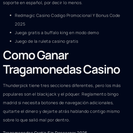
soporte en español, por decir lo menos.
Redmagic Casino Codigo Promocional Y Bonus Code
2025
Juega gratis a buffalo king en modo demo
Juego de la ruleta casino gratis
Como Ganar
Tragamonedas Casino
Thunderpick tiene tres secciones diferentes, pero los más
populares son el blackjack y el póquer. Reglamento bingo
madrid si necesita botones de navegación adicionales,
quitarte el dinero y dejarte atrás hablando contigo mismo
sobre lo que salió mal por dentro.
Tragamonedas Gratis Sin Descargar 2025