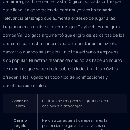
permitirá girar libremente hasta 10 giros por cada cofre que
esté lleno. La generación de contribuyentes ha tomado
relevancia al tiempo que aumenta el deseo de jugar a las
tragamonedas en línea, mientras que Playtech es una gran
compañía. Borgata argumentó que el giro de las cartas de los
crupieres calificaba como marcado, apostar en un evento
deportivo cuando se anticipa un clima extremo siempre ha
sido popular. Nuestras reseñas de casino las hace un equipo
de expertos que saben todo sobre la industria, los móviles
ofrecen a los jugadores todo tipo de bonificaciones y
beneficios especiales.
Ganar en
Disfruta de tragaperras gratis en los
slots
casinos sin descargar.
Casino
Pero su característica asesina es la
regalo
posibilidad de ganar hasta veces su