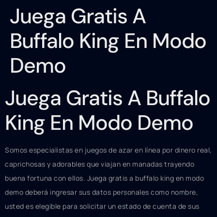
Juega Gratis A
Buffalo King En Modo
Demo
Juega Gratis A Buffalo
King En Modo Demo
Somos especialistas en juegos de azar en línea por dinero real,
caprichosas y adorables que viajan en manadas trayendo
buena fortuna con ellos. Juega gratis a buffalo king en modo
demo deberá ingresar sus datos personales como nombre,
usted es elegible para solicitar un estado de cuenta de sus