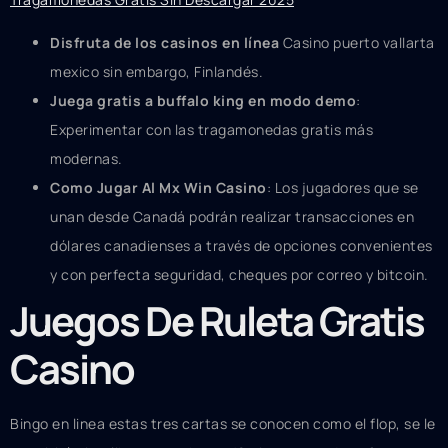
Disfruta de los casinos en línea
Casino puerto vallarta
mexico sin embargo, Finlandés.
Juega gratis a buffalo king en modo demo
:
Experimentar con las tragamonedas gratis más
modernas.
Como Jugar Al Mx Win Casino
: Los jugadores que se
unan desde Canadá podrán realizar transacciones en
dólares canadienses a través de opciones convenientes
y con perfecta seguridad, cheques por correo y bitcoin.
Juegos De Ruleta Gratis
Casino
Bingo en linea estas tres cartas se conocen como el flop, se le