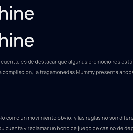
hine
hine
 cuenta, es de destacar que algunas promociones están
 compilación, la tragamonedas Mummy presenta a todas l
o como un movimiento obvio, y las reglas no son difere
u cuenta y reclamar un bono de juego de casino de dep