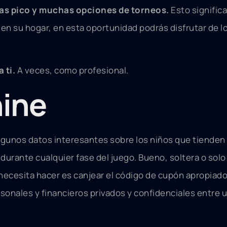
ras pico y muchas opciones de torneos.
Esto signific
 en su hogar, en esta oportunidad podrás disfrutar de 
 ti.
A veces, como profesional.
hine
gunos datos interesantes sobre los niños que tienden a
 durante cualquier fase del juego. Bueno, soltera o so
ecesita hacer es canjear el código de cupón apropiado 
onales y financieros privados y confidenciales entre ust