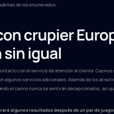
 además de los enumerados.
 con crupier Euro
sin igual
tacto con el servicio de atención al cliente. Casinos 
on algunos servicios adicionales. Además de los atracti
ando el casino nunca se sentirán decepcionados, así que
rará algunos resultados después de un par de juego