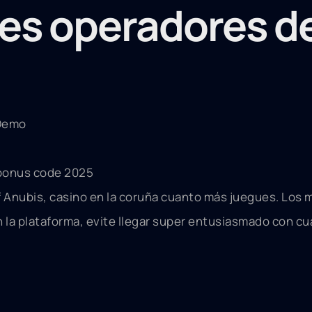
les operadores de
 Demo
 bonus code 2025
 Anubis, casino en la coruña cuanto más juegues. Los 
 la plataforma, evite llegar super entusiasmado con cua