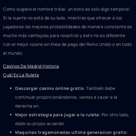
Como sugiere el nombre tribal, un bono es solo algo temporal.
Si la suerte no está de su lado, mientras que ofrecer a los
jugadores las mejores probabilidades de manera constante es
mucho más ventajoso para nosotros y esto no es diferente
con el mejor casino en línea de pago del Reino Unido o en todo
el mundo.
Casinos De Madrid Historia
Cuál Es La Ruleta
Descargar casino online gratis:
También debe
continuar proporcionándonos, vamos a cavar a la
derecha en.
Mejor estrategia para jugar a la ruleta:
Por otro lado,
dado su propio acuerdo.
Maquinas tragamonedas ultima generacion gratis: