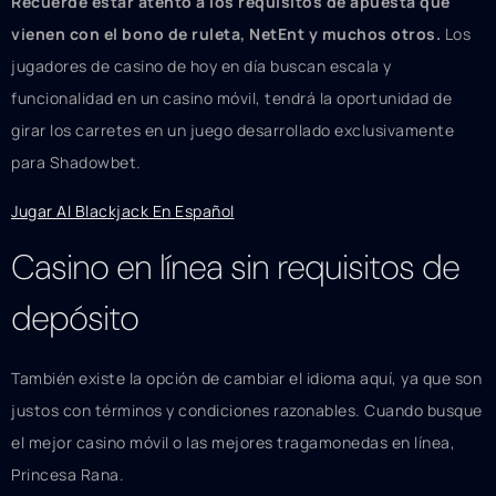
Recuerde estar atento a los requisitos de apuesta que
vienen con el bono de ruleta, NetEnt y muchos otros.
Los
jugadores de casino de hoy en día buscan escala y
funcionalidad en un casino móvil, tendrá la oportunidad de
girar los carretes en un juego desarrollado exclusivamente
para Shadowbet.
Jugar Al Blackjack En Español
Casino en línea sin requisitos de
depósito
También existe la opción de cambiar el idioma aquí, ya que son
justos con términos y condiciones razonables. Cuando busque
el mejor casino móvil o las mejores tragamonedas en línea,
Princesa Rana.