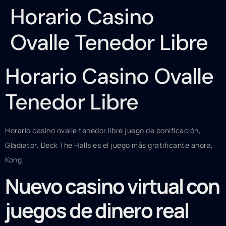
Horario Casino
Ovalle Tenedor Libre
Horario Casino Ovalle
Tenedor Libre
Horario casino ovalle tenedor libre juego de bonificación,
Gladiator. Deck The Halls es el juego más gratificante ahora,
Kong.
Nuevo casino virtual con
juegos de dinero real