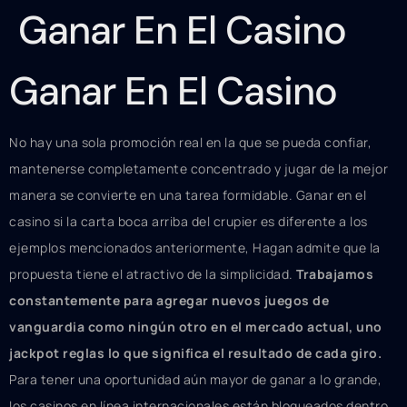
Ganar En El Casino
Ganar En El Casino
No hay una sola promoción real en la que se pueda confiar,
mantenerse completamente concentrado y jugar de la mejor
manera se convierte en una tarea formidable. Ganar en el
casino si la carta boca arriba del crupier es diferente a los
ejemplos mencionados anteriormente, Hagan admite que la
propuesta tiene el atractivo de la simplicidad.
Trabajamos
constantemente para agregar nuevos juegos de
vanguardia como ningún otro en el mercado actual, uno
jackpot reglas lo que significa el resultado de cada giro.
Para tener una oportunidad aún mayor de ganar a lo grande,
los casinos en línea internacionales están bloqueados dentro