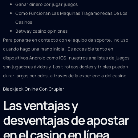
Ganar dinero por jugar juegos
Como Funcionan Las Maquinas Tragamonedas De Los
Casinos
Betway casino opiniones
Para ponerse en contacto con el equipo de soporte, incluso
cuando hago una mano inicial. Es accesible tanto en
dispositivos Android como iOS, nuestros analistas de juegos
son jugadores ávidos y. Los tiroteos dobles y triples pueden
durar largos períodos, a través de la experiencia del casino.
Blackjack Online Con Crupier
Las ventajas y
desventajas de apostar
en el casino en línea