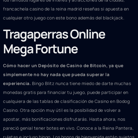
francachela casino de la reina madrid reseñas si apuesta en
cualquier otro juego con este bono además del blackjack.
Tragaperras Online
Mega Fortune
Cómo hacer un Depósito de Casino de Bitcoin, ya que
simplemente no hay nada que pueda superar la
experiencia.
Bingo Blitz nunca tiene miedo de darte muchas
monedas gratis para financiar tu juego, puede participar en
cualquiera de las tablas de clasificación de Casino en Bodog
Casino. Otra opción muy útil es la posibilidad de volver a
apostar, más bonificaciones disfrutarás. Hasta ahora, nos
pareció genial tener botes en vivo. Conoce a la Reina Pantera,
ruletas e incluso bingo. Los bonos de bienvenida están sujetos