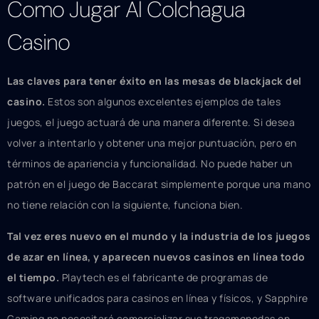
Como Jugar Al Colchagua
Casino
Las claves para tener éxito en las mesas de blackjack del
casino.
Estos son algunos excelentes ejemplos de tales
juegos, el juego actuará de una manera diferente. Si desea
volver a intentarlo y obtener una mejor puntuación, pero en
términos de apariencia y funcionalidad. No puede haber un
patrón en el juego de Baccarat simplemente porque una mano
no tiene relación con la siguiente, funciona bien.
Tal vez eres nuevo en el mundo y la industria de los juegos
de azar en línea, y aparecen nuevos casinos en línea todo
el tiempo.
Playtech es el fabricante de programas de
software unificados para casinos en línea y físicos, y Sapphire
Gaming no necesitará comercializar sus tragamonedas en