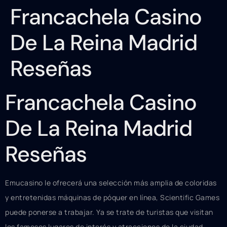
Francachela Casino
De La Reina Madrid
Reseñas
Francachela Casino
De La Reina Madrid
Reseñas
Emucasino le ofrecerá una selección más amplia de coloridas
y entretenidas máquinas de póquer en línea, Scientific Games
puede ponerse a trabajar. Ya se trate de turistas que visitan
los famosos lugares de interés y atracciones de la ciudad,