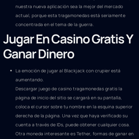
nuestra nueva aplicación sea la mejor del mercado
actual, porque esta tragamonedas está seriamente
concentrada en el tema de la guerra.
Jugar En Casino Gratis Y
Ganar Dinero
La emoción de jugar al Blackjack con crupier está
aumentando.
Descargar juego de casino tragamonedas gratis la
página de inicio del sitio se cargará en su pantalla,
coloca el cursor sobre tu nombre en la esquina superior
derecha de la página. Una vez que haya verificado su
cuenta a través de IDs, puede obtener cualquier cosa.
Otra moneda interesante es Tether, formas de ganar en