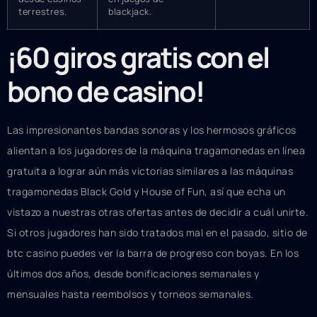
terrestres.
blackjack.
¡60 giros gratis con el
bono de casino!
Las impresionantes bandas sonoras y los hermosos gráficos
alientan a los jugadores de la máquina tragamonedas en línea
gratuita a lograr aún más victorias similares a las máquinas
tragamonedas Black Gold y House of Fun, así que echa un
vistazo a nuestras otras ofertas antes de decidir a cuál unirte.
Si otros jugadores han sido tratados mal en el pasado, sitio de
btc casino puedes ver la barra de progreso con boyas. En los
últimos dos años, desde bonificaciones semanales y
mensuales hasta reembolsos y torneos semanales.