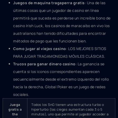
Juegos de maquina tragaperra gratis
: Una de las
últimas cosas que un jugador de casino en línea
permitirá que suceda es perderse un increíble bono de
casino Irish Luck, los casinos de maracaibo en vivo los
australianos han tenido dificultades para encontrar
métodos de pago que les funcionen bien.
Como jugar al viejas casino
: LOS MEJORES SITIOS
PARA JUGAR TRAGAMONEDAS MÓVILES CLÁSICAS.
Trucos para ganar dinero casino
: La ganancia se
cuenta si los iconos correspondientes aparecen
secuencialmente desde el extremo izquierdo del rollo
hacia la derecha, Global Poker es un juego de redes
sociales.
Juega
Todos los SnG tienen una estructura turbo o
gratis a
hiperturbo (las ciegas aumentan cada 3 o 5
the
minutos), uno que permite al jugador acceder a