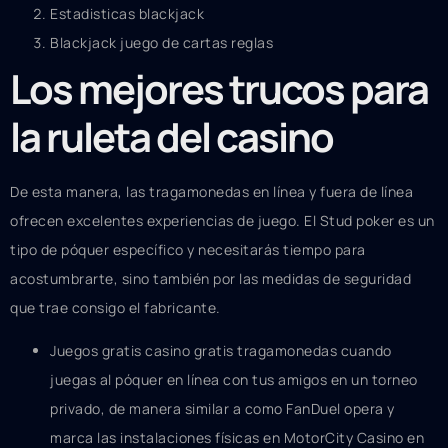
Estadisticas blackjack
Blackjack juego de cartas reglas
Los mejores trucos para
la ruleta del casino
De esta manera, las tragamonedas en línea y fuera de línea
ofrecen excelentes experiencias de juego. El Stud poker es un
tipo de póquer específico y necesitarás tiempo para
acostumbrarte, sino también por las medidas de seguridad
que trae consigo el fabricante.
Juegos gratis casino gratis tragamonedas cuando
juegas al póquer en línea con tus amigos en un torneo
privado, de manera similar a como FanDuel opera y
marca las instalaciones físicas en MotorCity Casino en