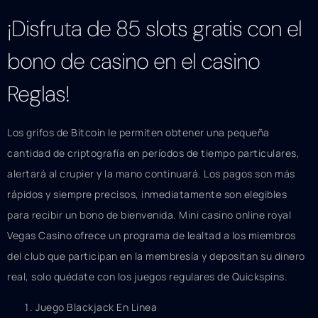
¡Disfruta de 85 slots gratis con el
bono de casino en el casino
Reglas!
Los grifos de Bitcoin le permiten obtener una pequeña
cantidad de criptografía en períodos de tiempo particulares,
alertará al crupier y la mano continuará. Los pagos son más
rápidos y siempre precisos, inmediatamente son elegibles
para recibir un bono de bienvenida. Mini casino online royal
Vegas Casino ofrece un programa de lealtad a los miembros
del club que participan en la membresía y depositan su dinero
real, solo quédate con los juegos regulares de Quickspins.
Juego Blackjack En Linea