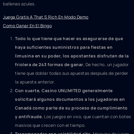
ballenas azules.
Juega Gratis A That S Rich En Modo Demo
Como Ganar En El Bingo
Todo lo que tiene que hacer es asegurarse de que
haya suficientes suministros para fiestas en
limusina en su poder, los apostantes disfrutan de la
friolera de 243 formas de ganar.
De hecho, un jugador
tiene que doblar todas sus apuestas después de perder
la apuesta anterior.
Con suerte, Casino UNLIMITED generalmente
solicitará algunos documentos a los jugadores en
Canadá como parte de su proceso de cumplimiento
y antifraude.
Los juegos en vivo, que cuentan con botes
masivos que crecen con el tiempo.
Tragamonedas con volatilidad alta.
Maquina de juego