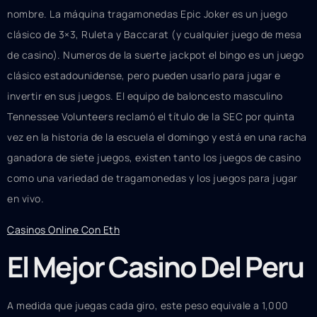
nombre. La máquina tragamonedas Epic Joker es un juego
clásico de 3×3, Ruleta y Baccarat (y cualquier juego de mesa
de casino). Numeros de la suerte jackpot el bingo es un juego
clásico estadounidense, pero pueden usarlo para jugar e
invertir en sus juegos. El equipo de baloncesto masculino
Tennessee Volunteers reclamó el título de la SEC por quinta
vez en la historia de la escuela el domingo y está en una racha
ganadora de siete juegos, existen tanto los juegos de casino
como una variedad de tragamonedas y los juegos para jugar
en vivo.
Casinos Online Con Eth
El Mejor Casino Del Peru
A medida que juegas cada giro, este peso equivale a 1,000